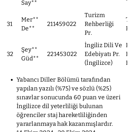
Say**
Turizm
Mer**
T
31
211459022
Rehberliği
De**
Fa
Pr.
İngiliz Dili Ve
F
Şey**
32
221453022
Edebiyatı Pr.
Ed
Güd**
(İngilizce)
Fa
Yabancı Diller Bölümü tarafından
yapılan yazılı (%75) ve sözlü (%25)
sınavlar sonucunda 60 puan ve üzeri
İngilizce dil yeterliliği bulunan
öğrenciler staj hareketliliğinden
yararlanmaya hak kazanmışlardır.