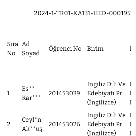
2024-1-TR01-KA131-HED-000195719 PR
Sıra
Ad
Öğrenci No
Birim
Fa
No
Soyad
İngiliz Dili Ve
F
Es**
1
201453039
Edebiyatı Pr.
Ed
Kar***
(İngilizce)
Fa
İngiliz Dili Ve
F
Ceyl*n
2
201453026
Edebiyatı Pr.
Ed
Ak**uş
(İngilizce)
Fa