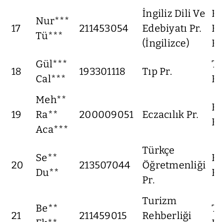
İngiliz Dili Ve
F
Nur***
17
211453054
Edebiyatı Pr.
Ed
Tü***
(İngilizce)
Fa
Gül***
Tı
18
193301118
Tıp Pr.
Cal***
Fa
Meh**
Ec
19
Ra**
200009051
Eczacılık Pr.
Fa
Aca***
Türkçe
Se**
Eğ
20
213507044
Öğretmenliği
Du**
Fa
Pr.
Turizm
Be**
T
21
211459015
Rehberliği