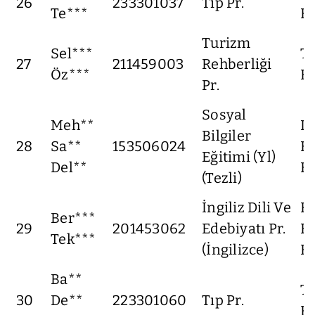
26
233301037
Tıp Pr.
Te***
Fa
Turizm
Sel***
T
27
211459003
Rehberliği
Öz***
Fa
Pr.
Sosyal
Meh**
Li
Bilgiler
28
Sa**
153506024
Eğ
Eğitimi (Yl)
Del**
En
(Tezli)
İngiliz Dili Ve
F
Ber***
29
201453062
Edebiyatı Pr.
Ed
Tek***
(İngilizce)
Fa
Ba**
Tı
30
De**
223301060
Tıp Pr.
Fa