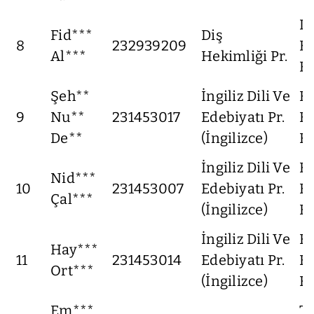
Di
Fid***
Diş
8
232939209
He
Al***
Hekimliği Pr.
Fa
Şeh**
İngiliz Dili Ve
F
9
Nu**
231453017
Edebiyatı Pr.
Ed
De**
(İngilizce)
Fa
İngiliz Dili Ve
F
Nid***
10
231453007
Edebiyatı Pr.
Ed
Çal***
(İngilizce)
Fa
İngiliz Dili Ve
F
Hay***
11
231453014
Edebiyatı Pr.
Ed
Ort***
(İngilizce)
Fa
Em***
Tı