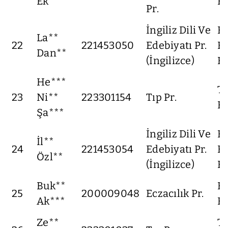
Ek**
Fa
Pr.
İngiliz Dili Ve
F
La**
22
221453050
Edebiyatı Pr.
Ed
Dan**
(İngilizce)
Fa
He***
Tı
23
Ni**
223301154
Tıp Pr.
Fa
Şa***
İngiliz Dili Ve
F
İl**
24
221453054
Edebiyatı Pr.
Ed
Özl**
(İngilizce)
Fa
Buk**
Ec
25
200009048
Eczacılık Pr.
Ak***
Fa
Ze**
Tı