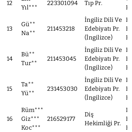
12
223301094
Tıp Pr.
Yıl***
Fa
İngiliz Dili Ve
F
Gü**
13
211453218
Edebiyatı Pr.
Ed
Na**
(İngilizce)
Fa
İngiliz Dili Ve
F
Bü**
14
211453045
Edebiyatı Pr.
Ed
Tur**
(İngilizce)
Fa
İngiliz Dili Ve
F
Ta**
15
231453030
Edebiyatı Pr.
Ed
Yü**
(İngilizce)
Fa
Rüm***
Di
Diş
16
Giz***
216529177
He
Hekimliği Pr.
Koc***
Fa