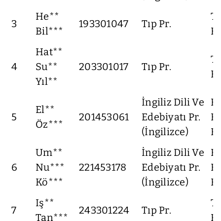
He**
Tı
3
193301047
Tıp Pr.
Bil***
Fa
Hat**
Tı
4
Su**
203301017
Tıp Pr.
Fa
Yıl**
İngiliz Dili Ve
F
El**
5
201453061
Edebiyatı Pr.
Ed
Öz***
(İngilizce)
Fa
Um**
İngiliz Dili Ve
F
6
Nu***
221453178
Edebiyatı Pr.
Ed
Kö***
(İngilizce)
Fa
Iş**
Tı
7
243301224
Tıp Pr.
Tan***
Fa