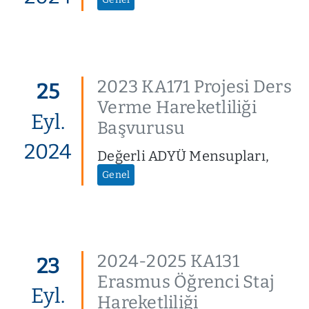
2023 KA171 Projesi Ders
25
Verme Hareketliliği
Eyl.
Başvurusu
2024
Değerli ADYÜ Mensupları,
Genel
2024-2025 KA131
23
Erasmus Öğrenci Staj
Eyl.
Hareketliliği